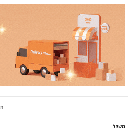
מי
משקל