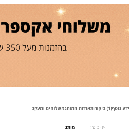
דע נוסף
(1) ביקורות
אודות המותג
משלוחים ומעקב
מותג
0.05 ק"ג