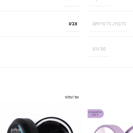
צבע
ג’ל בניה
,
ג’ל פרימיום
50 גרם
אזל המלאי