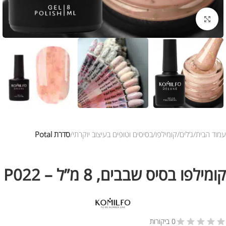
לחץ להגדלת התמונה
עמוד הבית
ג’לים
קומילפו
בסיסים וטופים בעיצוב יוקרתי
סדרת Potal
קומילפו בסיס שבבים, 8 מ”ל – P022
0 ביקורות