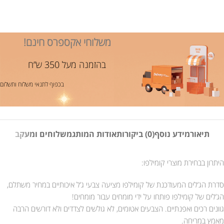
משלוחי אקספרס חינם!
בהזמנה מעל 350 ש”ח
בכפוף לתנאי משלוח ותשלום
תיאור
מידע נוסף
(0) ביקורות
אודות המותג
משלוחים ומעקב
היתרון בבחירת מוצרי קומילפו:
סדרת הג’לים המעודכנת של קומילפו מציעה צבעי ג’ל איכותיים במחיר משתלם,
הג’לים של קומילפו פותחו על ידי מומחים עבור מומחים!
גוונים רכים ואפנתיים. הצבעים אטומים, לא גולשים לצדדים ולא דורשים הרבה
מאמץ במריחה.