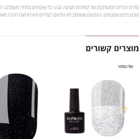
סדרת הג’לים המעודכנת של קומילפו מציעה צבעי ג’ל איכותיים במחיר משתלם, הג’
גוונים רכים ואפנתיים. הצבעים אטומים, לא גולשים לצדדים ולא דורשים הרבה מא
מוצרים קשורים
אזל המלאי