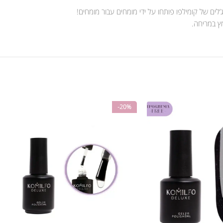
לים של קומילפו פותחו על ידי מומחים עבור מומחים!
מץ במריחה.
-20%