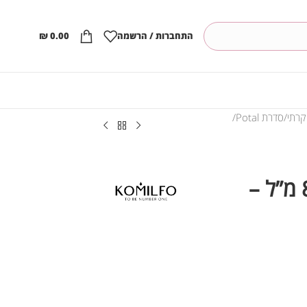
התחברות / הרשמה
0.00
₪
קרתי
סדרת Potal
קומילפו בסיס שבבים, 8 מ”ל –