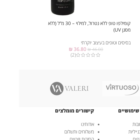
קומילפו טופ ללא נטרול, למילוי – 30 מ”ל (ללא
קומילפו טופ ללא נטרול, 8 מ”ל (ללא 
מסנן UV)
בסיסים וטופים בעיצוב
בסיסים וטופים בעיצוב יוקרתי
1.00
₪
36.80
₪
46.00
(2)
שימושיים
קישורים מומלצים
בות
אודותינו
ייליות
משלוחים ותשלום
פים
החזרות וזיכויים