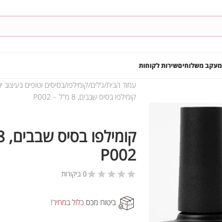
מעקב משלוחים
שירות לקוחות
עמוד הבית
ג’לים
קומילפו
בסיסים וטופים בעיצוב יו
קומילפו בסיס שבבים, 8 מ”ל – P002
P002
0 ביקורות
ביטוח מכס
כלול במחיר!