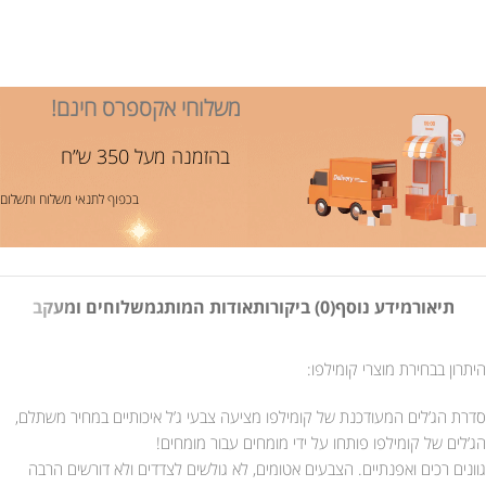
משלוחי אקספרס חינם!
בהזמנה מעל 350 ש”ח
בכפוף לתנאי משלוח ותשלום
תיאור
מידע נוסף
(0) ביקורות
אודות המותג
משלוחים ומעקב
היתרון בבחירת מוצרי קומילפו:
סדרת הג’לים המעודכנת של קומילפו מציעה צבעי ג’ל איכותיים במחיר משתלם,
הג’לים של קומילפו פותחו על ידי מומחים עבור מומחים!
גוונים רכים ואפנתיים. הצבעים אטומים, לא גולשים לצדדים ולא דורשים הרבה