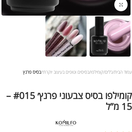
לחץ להגדלת התמונה
עמוד הבית
ג’לים
קומילפו
בסיסים וטופים בעיצוב יוקרתי
בסיס פרנץ
קומילפו בסיס צבעוני פרנץ׳ #015 –
15 מ”ל