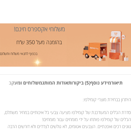
משלוחי אקספרס חינם!
בהזמנה מעל 350 ש”ח
בכפוף לתנאי משלוח ותשלום
תיאור
מידע נוסף
(5) ביקורות
אודות המותג
משלוחים ומעקב
היתרון בבחירת מוצרי קומילפו:
סדרת הג’לים המעודכנת של קומילפו מציעה צבעי ג’ל איכותיים במחיר משתלם,
הג’לים של קומילפו פותחו על ידי מומחים עבור מומחים!
גוונים רכים ואפנתיים. הצבעים אטומים, לא גולשים לצדדים ולא דורשים הרבה