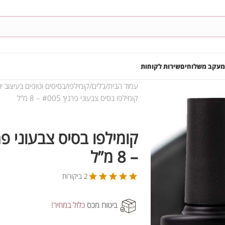
מעקב משלוחים
שירות לקוחות
עמוד הבית
ג’לים
קומילפו
בסיסים וטופים בעיצוב יו
קומילפו בסיס צבעוני פרנץ׳ #005 – 8 מ”ל
– 8 מ”ל
2 ביקורות
ביטוח מכס
כלול במחיר!