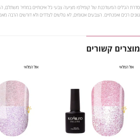
סדרת הג’לים המעודכנת של קומילפו מציעה צבעי ג’ל איכותיים במחיר משתלם, הג’
גוונים רכים ואפנתיים. הצבעים אטומים, לא גולשים לצדדים ולא דורשים הרבה מא
מוצרים קשורים
אזל המלאי
אזל המלאי