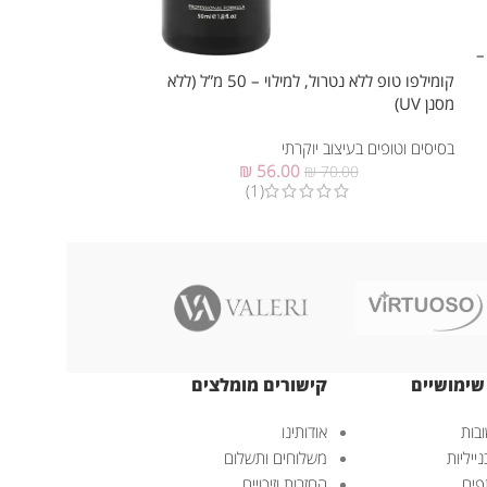
–
(עם מסנן UV)
קומילפו טופ ללא נטרול, למילוי – 50 מ”ל (ללא
מסנן UV)
בסיסים וטופים בעיצוב
בסיסים וטופים בעיצוב יוקרתי
₪
56.00
₪
70.00
(1)
שימושיים
קישורים מומלצים
בות
אודותינו
ייליות
משלוחים ותשלום
פים
החזרות וזיכויים