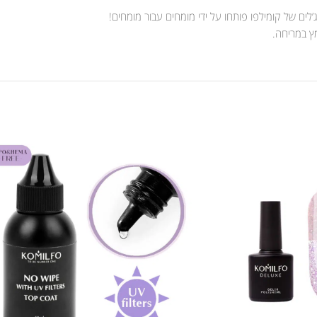
לים של קומילפו פותחו על ידי מומחים עבור מומחים!
מץ במריחה.