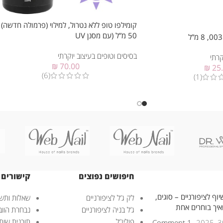
קומילפו טופ ללא נטרול, למילוי (פרמולה חדשה) 
50 מ”ל (עם מסנן UV
בסיסים וטופים בעיצוב יוקרתי
קרתי
₪
70.00
₪
25
(6)
(1)
חיפושים נפוצים
קישורים 
וף לציפורניים – סוגים,
לק ג’ל לציפורניים
שאלות ותשו
ואיך בוחרים אחת
ג’ל בניה לציפורניים
נבחרת הוובנ
פוליג’ל
תוכנית שות
1 Comment