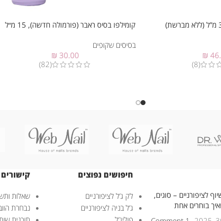
קומילפו בסיס ראבר (פורמולה חדשה), 15 מ״ל
בסיסים שקופים
₪
30.00
₪
46
(82)
(8)
חיפושים נפוצים
קישורים 
וף לציפורניים – סוגים,
לק ג’ל לציפורניים
שאלות ותשו
ואיך בוחרים אחת
ג’ל בניה לציפורניים
נבחרת הוובנ
פוליג’ל
תוכנית שות
1 Comment