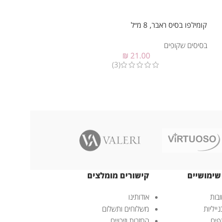
קומילפו בסיס ראבר, 8 מ״ל
קומילפו בסיס פייבר 
בסיסים שקופים
8 מ״ל
₪
21.00
(3)
בסיסים שקופים
שימושיים
קישורים מומלצים
בות
אודותינו
ייליות
משלוחים ותשלום
פים
החזרות וזיכויים