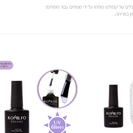
לים של קומילפו פותחו על ידי מומחים עבור מומחים!
מץ במריחה.