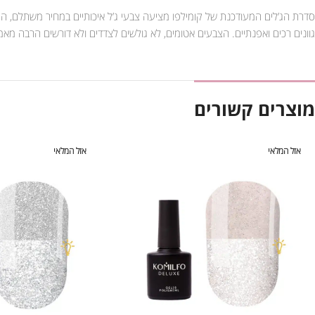
סדרת הג’לים המעודכנת של קומילפו מציעה צבעי ג’ל איכותיים במחיר משתלם, הג’
גוונים רכים ואפנתיים. הצבעים אטומים, לא גולשים לצדדים ולא דורשים הרבה מא
מוצרים קשורים
אזל המלאי
אזל המלאי