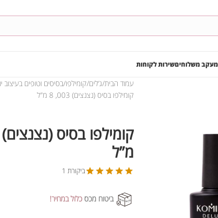
מעקב משלוחים
שירות לקוחות
עמוד הבית
ג’לים
קומילפו
בסיסים וטופים בעיצוב יו
קומילפו בסיס (נצנצים) 003, 8 מ”ל
מ”ל
ביקורת 1
ביטוח מכס
כלול במחיר!