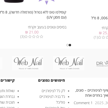
קומילפו טופ ללא נטרול (פורמולה חדשה), 
(עם מסנן UV)
בסיסים וטופים בעיצוב יוקרתי
קרתי
₪
21.00
₪
25
(3)
(1)
חיפושים נפוצים
קישורים 
וף לציפורניים – סוגים,
לק ג’ל לציפורניים
שאלות ותשו
ואיך בוחרים אחת
ג’ל בניה לציפורניים
נבחרת הוובנ
פוליג’ל
תוכנית שות
1 Comment