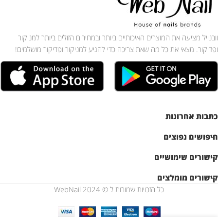
וובנייל מציעה את המוצרים האיכותיים ביותר ובמחירים הזולים ביותר למניקור
ופדיקור. מצאי את כל מה שאת צריכה כדי להגיע למניקור ופדיקור מושלמים!
כתבות אחרונות
חיפושים נפוצים
קישורים שימושיים
קישורים מומלצים
כל הזכויות שמורות ל © WebNail 2024