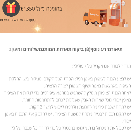
בהזמנה מעל 350 ש”ח
בכפוף לתנאי משלוח ותשלום
תיאור
מידע נוסף
(8) ביקורות
אודות המותג
משלוחים ומעקב
מדריך לבודה עם אקריל ג’ל / פוליג’ל:
יש לבצע הכנה לציפורן באופן רגיל: הסרת הג’ל הקודם, מניקור יבש, החלקת
הציפורן באמצעות באפר ושיוף הציפורן לצורה הרצויה.
לאחר הכנת הציפורן מומלץ להשתמש במחטא ציפורניים כדי לנקות את הציפורן
באופן ייסודי מכל שאריות האבק שעלולות לגרום להתרוממות החומר.
יש למרוח שכבת פריימר (חומצתי) ולהניח לייבוש למשך 2 דקות.
יש למקם תבנית לבנייה מתחת למשטח הציפורן. יש להדביק את התבנית באופן
ייסודי.
יש לטבול את המכחול בו תשתמשו במנטרל ג’ל כדי להוריד כל שכבה של ג’ל