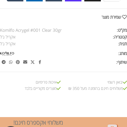
שמירת מוצר
מק"ט:
Komilfo Acrygel #001 Clear 30gr
קטגוריה:
אקריל ג'ל
תגית:
אקריל ג'ל
מותג:
שיתוף:
יבואן רשמי
איכות פרימיום
משלוחים חינם בהזמנה מעל 350 ₪
מוצרים מקוריים בלבד
משלוחי אקספרס חינם!