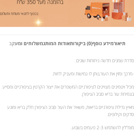
בהזמנה מעל 350 ש”ח
בכפוף לתנאי משלוח ותשלום
תיאור
מידע נוסף
(0) ביקורות
אודות המותג
משלוחים ומעקב
סדרת שמנים חדשה ניחוחות שונים.
-מרכך ומזין את העור,נותן לו גמישות ומעניק לחות.
מכיל ויטמינים מצויינים לציפורניים המשפרים את ייצור הקרטין בציפורניים ומסייע
בצמיחת עור בריא סביב הציפורן.
מאיץ גדילת ציפורניים בריאות, משאיר את העור סביב הציפורן חלק בריא ומונע
סדקים וקילופים.
מומ”לץ להשתמש 2-3 פעמים בשבוע.