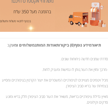
משלוחי אקספרס חינם!
בהזמנה מעל 350 ש”ח
בכפוף לתנאי משלוח ותשלום
תיאור
מידע נוסף
(0) ביקורות
אודות המותג
משלוחים ומעקב
סדרת שמנים חדשה ניחוחות שונים.
-מרכך ומזין את העור,נותן לו גמישות ומעניק לחות.
מכיל ויטמינים מצויינים לציפורניים המשפרים את ייצור הקרטין בציפורניים ומסייע
בצמיחת עור בריא סביב הציפורן.
מאיץ גדילת ציפורניים בריאות, משאיר את העור סביב הציפורן חלק בריא ומונע
סדקים וקילופים.