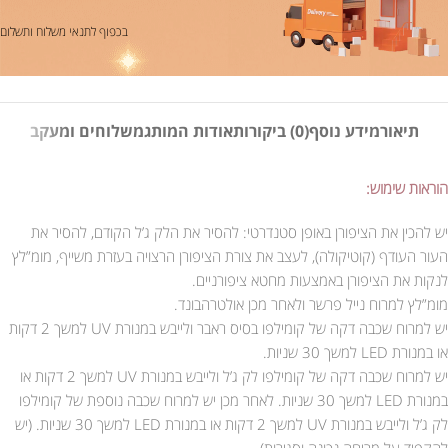
בכפוף לתנאי משלוח ותשלום
תיאור
מידע נוסף
(0) ביקורות
אודות המותג
משלוחים ומעקב
הוראות שימוש:
יש להכין את הציפורן באופן סטנדרטי: להסיר את הלק ג’ל הקודם, להסיר את
העור העודף (קוטיקולה), לעצב את צורת הציפורן הרצויה בעזרת משייף, מומ”לץ
לנקות את הציפורן באמצעות מחטא ציפורניים.
מומ”לץ למרוח נייל פרשר ולאחר מכן אולטרהבונד.
יש למרוח שכבה דקה של קומילפו בסיס ראבר ולייבש במנורת UV למשך 2 דקות
או במנורת LED למשך 30 שניות.
יש למרוח שכבה דקה של קומילפו לק ג’ל ולייבש במנורת UV למשך 2 דקות או
במנורת LED למשך 30 שניות. לאחר מכן יש למרוח שכבה נוספת של קומילפו
לק ג’ל ולייבש במנורת UV למשך 2 דקות או במנורת LED למשך 30 שניות. (יש
להקפיד על מריחה נכונה וסגירות).