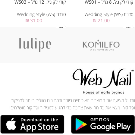
קודי לק ג׳ל, 8 מ”ל – WS01
קודי לק ג׳ל, 12 מ”ל – WS03
סדרת Wedding Style (WS)
סדרת Wedding Style (WS)
₪
31.00
₪
21.00
וובנייל מציעה את המוצרים האיכותיים ביותר ובמחירים הזולים ביותר למניקור
ופדיקור. מצאי את כל מה שאת צריכה כדי להגיע למניקור ופדיקור מושלמים!