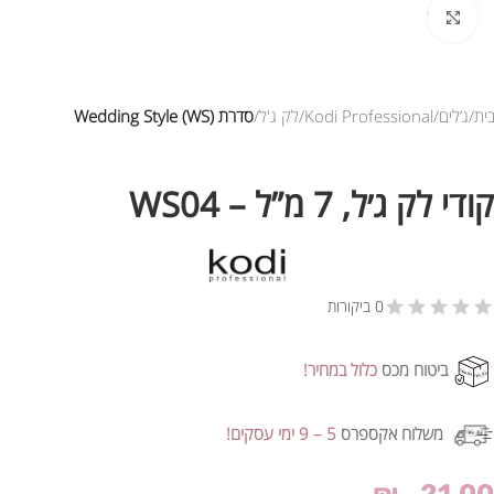
לחץ להגדלת התמונה
ית
ג’לים
Kodi Professional
לק ג'ל
סדרת Wedding Style (WS)
קודי לק ג׳ל, 7 מ”ל – WS04
0 ביקורות
ביטוח מכס
כלול במחיר!
משלוח אקספרס
5 – 9 ימי עסקים!