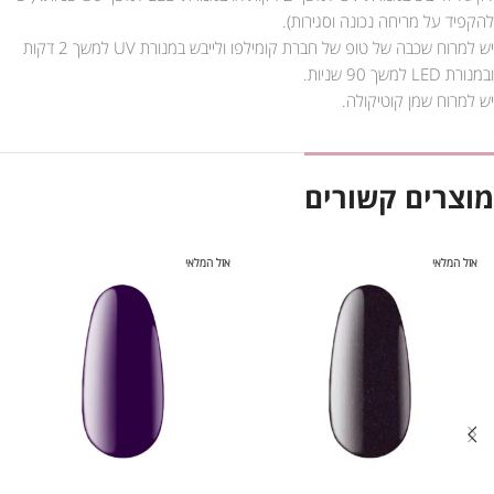
להקפיד על מריחה נכונה וסגירות).
יש למרוח שכבה של טופ של חברת קומילפו ולייבש במנורת UV למשך 2 דקות
ובמנורת LED למשך 90 שניות.
יש למרוח שמן קוטיקולה.
מוצרים קשורים
אזל המלאי
אזל המלאי