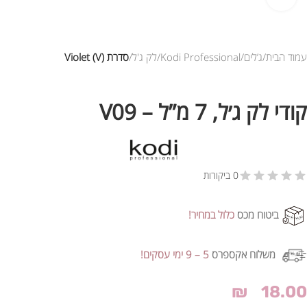
עמוד הבית
ג’לים
Kodi Professional
לק ג'ל
סדרת Violet (V)
קודי לק ג׳ל, 7 מ”ל – V09
0 ביקורות
ביטוח מכס
כלול במחיר!
משלוח אקספרס
5 – 9 ימי עסקים!
₪
18.00