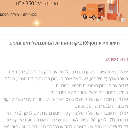
בהזמנה מעל 350 ש”ח
בכפוף לתנאי משלוח ותשלום
תיאור
מידע נוסף
(0) ביקורות
אודות המותג
משלוחים ומעקב
הוראות שימוש:
יש להכין את הציפורן באופן סטנדרטי: להסיר את הלק ג’ל הקודם, להסיר את
העור העודף (קוטיקולה), לעצב את צורת הציפורן הרצויה בעזרת משייף, מומ”לץ
לנקות את הציפורן באמצעות מחטא ציפורניים.
מומ”לץ למרוח נייל פרשר ולאחר מכן אולטרהבונד.
יש למרוח שכבה דקה של קומילפו בסיס ראבר ולייבש במנורת UV למשך 2 דקות
או במנורת LED למשך 30 שניות.
יש למרוח שכבה דקה של קומילפו לק ג’ל ולייבש במנורת UV למשך 2 דקות או
במנורת LED למשך 30 שניות. לאחר מכן יש למרוח שכבה נוספת של קומילפו
לק ג’ל ולייבש במנורת UV למשך 2 דקות או במנורת LED למשך 30 שניות. (יש