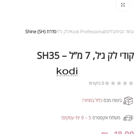
לחץ להגדלת התמונה
עמוד הבית
ג’לים
Kodi Professional
לק ג'ל
סדרת Shine (SH)
קודי לק ג׳ל, 7 מ”ל – SH35
0 ביקורות
ביטוח מכס
כלול במחיר!
משלוח אקספרס
5 – 9 ימי עסקים!