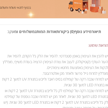
בכפוף לתנאי משלוח ותשלום
תיאור
מידע נוסף
(0) ביקורות
אודות המותג
משלוחים ומעקב
הוראות שימוש:
יש להכין את הציפורן באופן סטנדרטי: להסיר את הלק ג’ל הקודם, להסיר את
העור העודף (קוטיקולה), לעצב את צורת הציפורן הרצויה בעזרת משייף, מומ”לץ
לנקות את הציפורן באמצעות מחטא ציפורניים.
מומ”לץ למרוח נייל פרשר ולאחר מכן אולטרהבונד.
יש למרוח שכבה דקה של קומילפו בסיס ראבר ולייבש במנורת UV למשך 2 דקות
או במנורת LED למשך 30 שניות.
יש למרוח שכבה דקה של קומילפו לק ג’ל ולייבש במנורת UV למשך 2 דקות או
במנורת LED למשך 30 שניות. לאחר מכן יש למרוח שכבה נוספת של קומילפו
לק ג’ל ולייבש במנורת UV למשך 2 דקות או במנורת LED למשך 30 שניות. (יש
להקפיד על מריחה נכונה וסגירות).