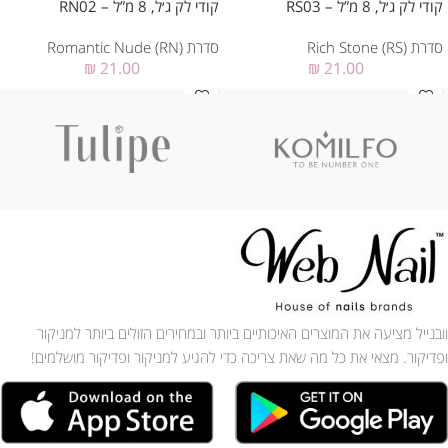
קודי לק ג׳ל, 8 מ”ל – RS03
קודי לק ג׳ל, 8 מ”ל – RN02
סדרת Rich Stone (RS)
סדרת Romantic Nude (RN)
₪
21.00
₪
21.00
וובנייל מציעה את המוצרים האיכותיים ביותר ובמחירים הזולים ביותר למניקור
ופדיקור. מצאי את כל מה שאת צריכה כדי להגיע למניקור ופדיקור מושלמים!