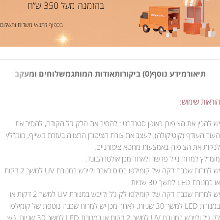
בהזמנה מעל 350 ש”ח
בכפוף לתנאי משלוח ותשלום
תיאור
מידע נוסף
(0) ביקורות
אודות המותג
משלוחים ומעקב
הוראות שימוש:
יש להכין את הציפורן באופן סטנדרטי: להסיר את הלק ג’ל הקודם, להסיר את
העור העודף (קוטיקולה), לעצב את צורת הציפורן הרצויה בעזרת משייף, מומ”לץ
לנקות את הציפורן באמצעות מחטא ציפורניים.
מומ”לץ למרוח נייל פרשר ולאחר מכן אולטרהבונד.
יש למרוח שכבה דקה של קומילפו בסיס ראבר ולייבש במנורת UV למשך 2 דקות
או במנורת LED למשך 30 שניות.
יש למרוח שכבה דקה של קומילפו לק ג’ל ולייבש במנורת UV למשך 2 דקות או
במנורת LED למשך 30 שניות. לאחר מכן יש למרוח שכבה נוספת של קומילפו
לק ג’ל ולייבש במנורת UV למשך 2 דקות או במנורת LED למשך 30 שניות. (יש