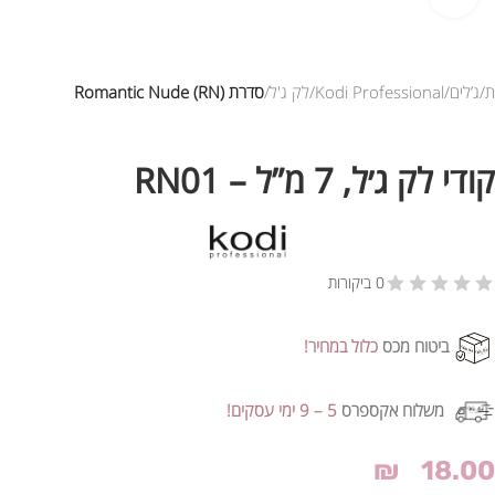
ת
ג’לים
Kodi Professional
לק ג'ל
סדרת Romantic Nude (RN)
קודי לק ג׳ל, 7 מ”ל – RN01
0 ביקורות
ביטוח מכס
כלול במחיר!
משלוח אקספרס
5 – 9 ימי עסקים!
₪
18.00