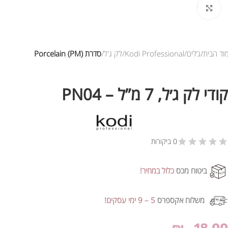
לחץ להגדלת התמונה
וד הבית
ג’לים
Kodi Professional
לק ג'ל
סדרת Porcelain (PM)
קודי לק ג׳ל, 7 מ”ל – PN04
0 ביקורות
ביטוח מכס
כלול במחיר!
משלוח אקספרס
5 – 9 ימי עסקים!