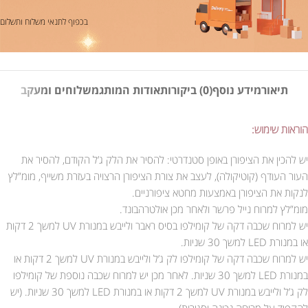
בכפוף לתנאי משלוח ותשלום
תיאור
מידע נוסף
(0) ביקורות
אודות המותג
משלוחים ומעקב
הוראות שימוש:
יש להכין את הציפורן באופן סטנדרטי: להסיר את הלק ג’ל הקודם, להסיר את
העור העודף (קוטיקולה), לעצב את צורת הציפורן הרצויה בעזרת משייף, מומ”לץ
לנקות את הציפורן באמצעות מחטא ציפורניים.
מומ”לץ למרוח נייל פרשר ולאחר מכן אולטרהבונד.
יש למרוח שכבה דקה של קומילפו בסיס ראבר ולייבש במנורת UV למשך 2 דקות
או במנורת LED למשך 30 שניות.
יש למרוח שכבה דקה של קומילפו לק ג’ל ולייבש במנורת UV למשך 2 דקות או
במנורת LED למשך 30 שניות. לאחר מכן יש למרוח שכבה נוספת של קומילפו
לק ג’ל ולייבש במנורת UV למשך 2 דקות או במנורת LED למשך 30 שניות. (יש
להקפיד על מריחה נכונה וסגירות).