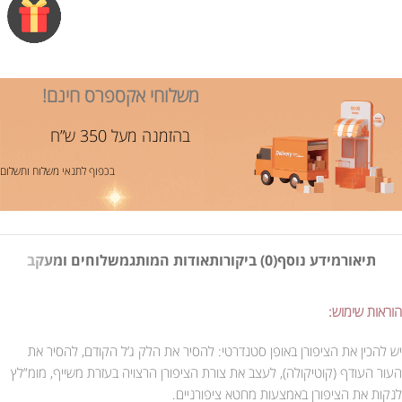
משלוחי אקספרס חינם!
בהזמנה מעל 350 ש”ח
בכפוף לתנאי משלוח ותשלום
תיאור
מידע נוסף
(0) ביקורות
אודות המותג
משלוחים ומעקב
הוראות שימוש:
יש להכין את הציפורן באופן סטנדרטי: להסיר את הלק ג’ל הקודם, להסיר את
העור העודף (קוטיקולה), לעצב את צורת הציפורן הרצויה בעזרת משייף, מומ”לץ
לנקות את הציפורן באמצעות מחטא ציפורניים.