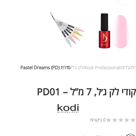
ית
ג’לים
Kodi Professional
לק ג'ל
סדרת Pastel Dreams (PD)
קודי לק ג׳ל, 7 מ”ל – PD01
0 ביקורות