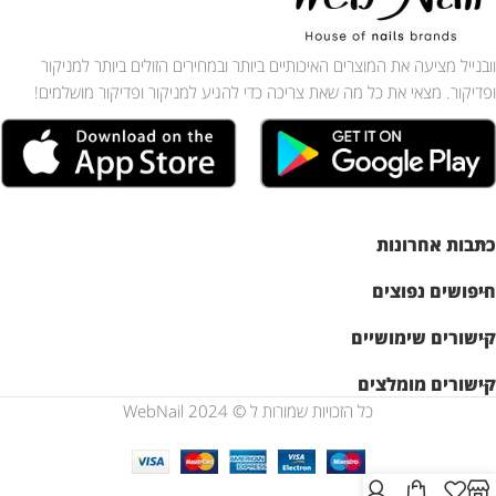
וובנייל מציעה את המוצרים האיכותיים ביותר ובמחירים הזולים ביותר למניקור
ופדיקור. מצאי את כל מה שאת צריכה כדי להגיע למניקור ופדיקור מושלמים!
כתבות אחרונות
חיפושים נפוצים
קישורים שימושיים
קישורים מומלצים
כל הזכויות שמורות ל © WebNail 2024