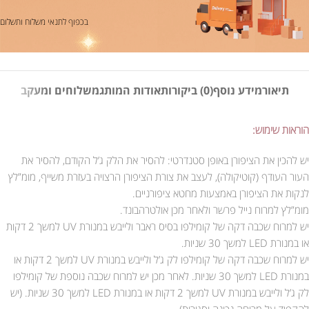
בכפוף לתנאי משלוח ותשלום
תיאור
מידע נוסף
(0) ביקורות
אודות המותג
משלוחים ומעקב
הוראות שימוש:
יש להכין את הציפורן באופן סטנדרטי: להסיר את הלק ג’ל הקודם, להסיר את
העור העודף (קוטיקולה), לעצב את צורת הציפורן הרצויה בעזרת משייף, מומ”לץ
לנקות את הציפורן באמצעות מחטא ציפורניים.
מומ”לץ למרוח נייל פרשר ולאחר מכן אולטרהבונד.
יש למרוח שכבה דקה של קומילפו בסיס ראבר ולייבש במנורת UV למשך 2 דקות
או במנורת LED למשך 30 שניות.
יש למרוח שכבה דקה של קומילפו לק ג’ל ולייבש במנורת UV למשך 2 דקות או
במנורת LED למשך 30 שניות. לאחר מכן יש למרוח שכבה נוספת של קומילפו
לק ג’ל ולייבש במנורת UV למשך 2 דקות או במנורת LED למשך 30 שניות. (יש
להקפיד על מריחה נכונה וסגירות).