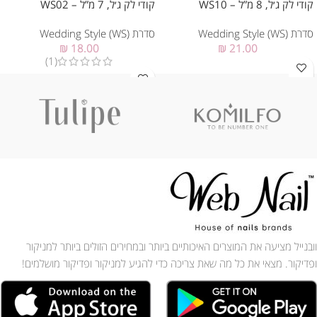
קודי לק ג׳ל, 8 מ”ל – WS10
קודי לק ג׳ל, 7 מ”ל – WS02
סדרת Wedding Style (WS)
סדרת Wedding Style (WS)
₪
18.00
₪
21.00
(1)
וובנייל מציעה את המוצרים האיכותיים ביותר ובמחירים הזולים ביותר למניקור
ופדיקור. מצאי את כל מה שאת צריכה כדי להגיע למניקור ופדיקור מושלמים!