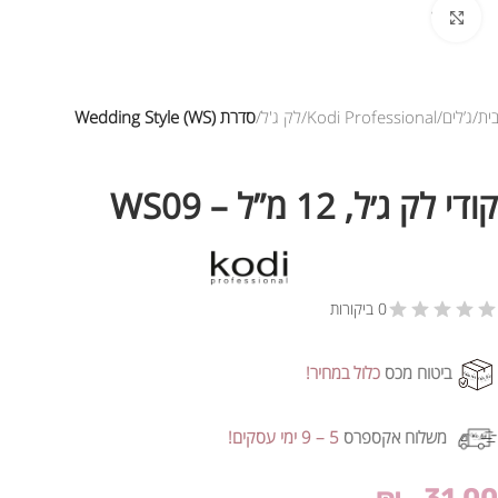
לחץ להגדלת התמונה
ית
ג’לים
Kodi Professional
לק ג'ל
סדרת Wedding Style (WS)
קודי לק ג׳ל, 12 מ”ל – WS09
0 ביקורות
ביטוח מכס
כלול במחיר!
משלוח אקספרס
5 – 9 ימי עסקים!