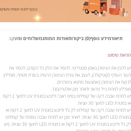
בכפוף לתנאי משלוח ותשלום
תיאור
מידע נוסף
(0) ביקורות
אודות המותג
משלוחים ומעקב
הוראות שימוש:
יש להכין את הציפורן באופן סטנדרטי: להסיר את הלק ג’ל הקודם, להסיר את
העור העודף (קוטיקולה), לעצב את צורת הציפורן הרצויה בעזרת משייף, מומ”לץ
לנקות את הציפורן באמצעות מחטא ציפורניים.
מומ”לץ למרוח נייל פרשר ולאחר מכן אולטרהבונד.
יש למרוח שכבה דקה של קומילפו בסיס ראבר ולייבש במנורת UV למשך 2 דקות
או במנורת LED למשך 30 שניות.
יש למרוח שכבה דקה של קומילפו לק ג’ל ולייבש במנורת UV למשך 2 דקות או
במנורת LED למשך 30 שניות. לאחר מכן יש למרוח שכבה נוספת של קומילפו
לק ג’ל ולייבש במנורת UV למשך 2 דקות או במנורת LED למשך 30 שניות. (יש
להקפיד על מריחה נכונה וסגירות).