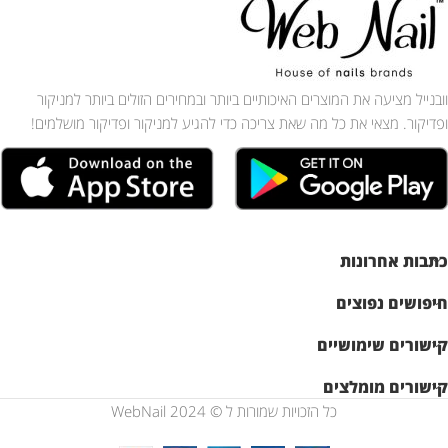
וובנייל מציעה את המוצרים האיכותיים ביותר ובמחירים הזולים ביותר למניקור
ופדיקור. מצאי את כל מה שאת צריכה כדי להגיע למניקור ופדיקור מושלמים!
כתבות אחרונות
חיפושים נפוצים
קישורים שימושיים
קישורים מומלצים
כל הזכויות שמורות ל © WebNail 2024