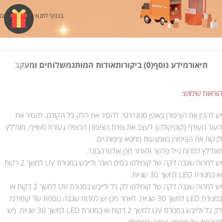
בכפוף לתנאי משלוח ותשלום
תיאור
מידע נוסף
(0) ביקורות
אודות המותג
משלוחים ומעקב
הוראות שימוש:
יש להכין את הציפורן באופן סטנדרטי: להסיר את הלק ג’ל הקודם, להסיר את
העור העודף (קוטיקולה), לעצב את צורת הציפורן הרצויה בעזרת משייף, מומ”לץ
לנקות את הציפורן באמצעות מחטא ציפורניים.
מומ”לץ למרוח נייל פרשר ולאחר מכן אולטרהבונד.
יש למרוח שכבה דקה של קומילפו בסיס ראבר ולייבש במנורת UV למשך 2 דקות
או במנורת LED למשך 30 שניות.
יש למרוח שכבה דקה של קומילפו לק ג’ל ולייבש במנורת UV למשך 2 דקות או
במנורת LED למשך 30 שניות. לאחר מכן יש למרוח שכבה נוספת של קומילפו
לק ג’ל ולייבש במנורת UV למשך 2 דקות או במנורת LED למשך 30 שניות. (יש
להקפיד על מריחה נכונה וסגירות).