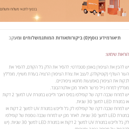
בכפוף לתנאי משלוח ותשלום
תיאור
מידע נוסף
(0) ביקורות
אודות המותג
משלוחים ומעקב
הוראות שימוש:
יש להכין את הציפורן באופן סטנדרטי: להסיר את הלק ג’ל הקודם, להסיר את
העור העודף (קוטיקולה), לעצב את צורת הציפורן הרצויה בעזרת משייף, מומ”לץ
לנקות את הציפורן באמצעות מחטא ציפורניים.
מומ”לץ למרוח נייל פרשר ולאחר מכן אולטרהבונד.
יש למרוח שכבה דקה של קומילפו בסיס ראבר ולייבש במנורת UV למשך 2 דקות
או במנורת LED למשך 30 שניות.
יש למרוח שכבה דקה של קומילפו לק ג’ל ולייבש במנורת UV למשך 2 דקות או
במנורת LED למשך 30 שניות. לאחר מכן יש למרוח שכבה נוספת של קומילפו
לק ג’ל ולייבש במנורת UV למשך 2 דקות או במנורת LED למשך 30 שניות. (יש
להקפיד על מריחה נכונה וסגירות).