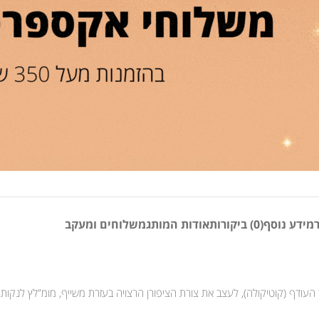
מידע נוסף
(0) ביקורות
אודות המותג
משלוחים ומעקב
 העודף (קוטיקולה), לעצב את צורת הציפורן הרצויה בעזרת משייף, מומ”לץ לנקות