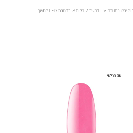
יש למרוח שכבה דקה של קומילפו לק ג’ל ולייבש במנורת UV למשך 2 דקות או במנורת LED למשך 30 שניות. לאחר מכן יש למרוח שכבה נוספת של קומילפו לק ג’ל ולייבש במנורת UV למשך 2 דקות או במנורת LED למשך
אזל המלאי
אזל המלאי