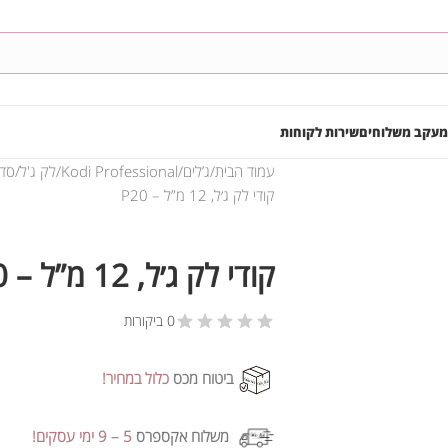
מעקב משלוחים
שירות לקוחות
עמוד הבית
ג’לים
Kodi Professional
לק ג'ל
סדרת P
קודי לק ג׳ל, 12 מ”ל – P20
קודי לק ג׳ל, 12 מ”ל – P20
0 ביקורות
ביטוח מכס
כלול במחיר!
משלוח אקספרס
5 – 9 ימי עסקים!