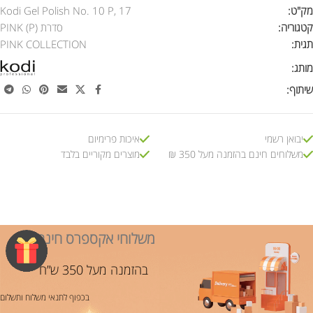
מק"ט:
Kodi Gel Polish No. 10 P, 17
קטגוריה:
סדרת PINK (P)
תגית:
PINK COLLECTION
מותג:
שיתוף:
יבואן רשמי
איכות פרימיום
משלוחים חינם בהזמנה מעל 350 ₪
מוצרים מקוריים בלבד
משלוחי אקספרס חינם!
בהזמנה מעל 350 ש”ח
בכפוף לתנאי משלוח ותשלום