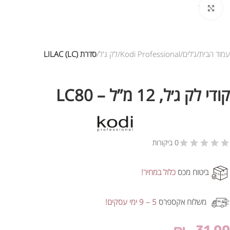
לחץ להגדלת התמונה
עמוד הבית
ג’לים
Kodi Professional
לק ג'ל
סדרת LILAC (LC)
קודי לק ג׳ל, 12 מ”ל – LC80
0 ביקורות
ביטוח מכס
כלול במחיר!
משלוח אקספרס
5 – 9 ימי עסקים!