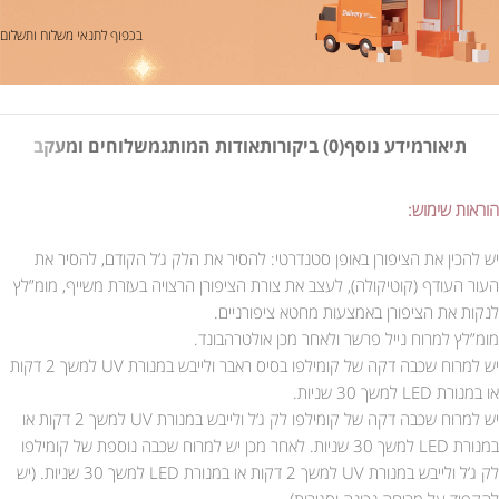
בכפוף לתנאי משלוח ותשלום
תיאור
מידע נוסף
(0) ביקורות
אודות המותג
משלוחים ומעקב
הוראות שימוש:
יש להכין את הציפורן באופן סטנדרטי: להסיר את הלק ג’ל הקודם, להסיר את
העור העודף (קוטיקולה), לעצב את צורת הציפורן הרצויה בעזרת משייף, מומ”לץ
לנקות את הציפורן באמצעות מחטא ציפורניים.
מומ”לץ למרוח נייל פרשר ולאחר מכן אולטרהבונד.
יש למרוח שכבה דקה של קומילפו בסיס ראבר ולייבש במנורת UV למשך 2 דקות
או במנורת LED למשך 30 שניות.
יש למרוח שכבה דקה של קומילפו לק ג’ל ולייבש במנורת UV למשך 2 דקות או
במנורת LED למשך 30 שניות. לאחר מכן יש למרוח שכבה נוספת של קומילפו
לק ג’ל ולייבש במנורת UV למשך 2 דקות או במנורת LED למשך 30 שניות. (יש
להקפיד על מריחה נכונה וסגירות).