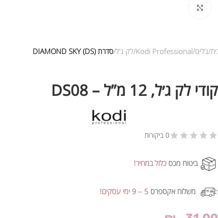
לחץ להגדלת התמונה
ית
ג’לים
Kodi Professional
לק ג'ל
סדרת DIAMOND SKY (DS)
קודי לק ג׳ל, 12 מ”ל – DS08
0 ביקורות
ביטוח מכס
כלול במחיר!
משלוח אקספרס
5 – 9 ימי עסקים!