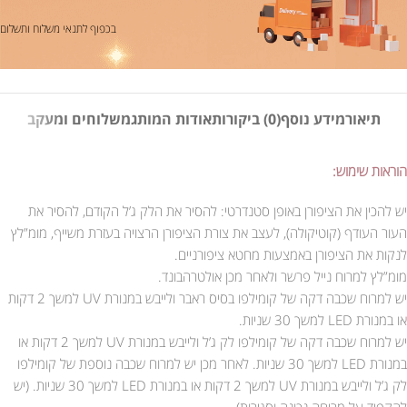
בכפוף לתנאי משלוח ותשלום
תיאור
מידע נוסף
(0) ביקורות
אודות המותג
משלוחים ומעקב
הוראות שימוש:
יש להכין את הציפורן באופן סטנדרטי: להסיר את הלק ג’ל הקודם, להסיר את
העור העודף (קוטיקולה), לעצב את צורת הציפורן הרצויה בעזרת משייף, מומ”לץ
לנקות את הציפורן באמצעות מחטא ציפורניים.
מומ”לץ למרוח נייל פרשר ולאחר מכן אולטרהבונד.
יש למרוח שכבה דקה של קומילפו בסיס ראבר ולייבש במנורת UV למשך 2 דקות
או במנורת LED למשך 30 שניות.
יש למרוח שכבה דקה של קומילפו לק ג’ל ולייבש במנורת UV למשך 2 דקות או
במנורת LED למשך 30 שניות. לאחר מכן יש למרוח שכבה נוספת של קומילפו
לק ג’ל ולייבש במנורת UV למשך 2 דקות או במנורת LED למשך 30 שניות. (יש
להקפיד על מריחה נכונה וסגירות).