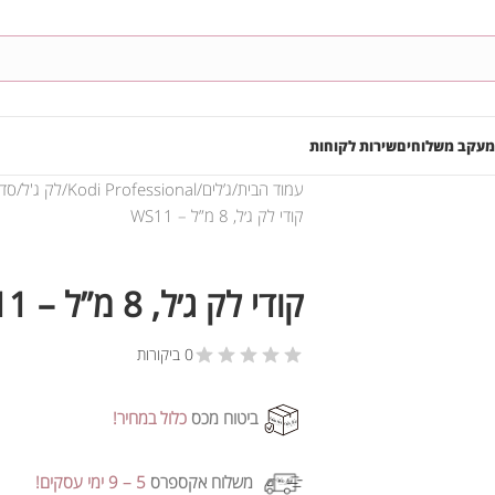
מעקב משלוחים
שירות לקוחות
עמוד הבית
ג’לים
Kodi Professional
לק ג'ל
סדרת e (WS
קודי לק ג׳ל, 8 מ”ל – WS11
קודי לק ג׳ל, 8 מ”ל – WS11
0 ביקורות
ביטוח מכס
כלול במחיר!
משלוח אקספרס
5 – 9 ימי עסקים!