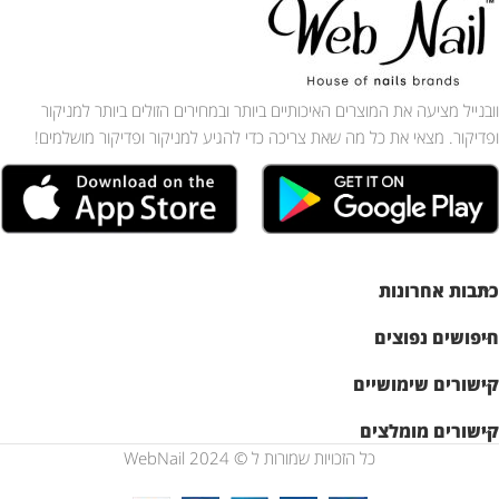
וובנייל מציעה את המוצרים האיכותיים ביותר ובמחירים הזולים ביותר למניקור
ופדיקור. מצאי את כל מה שאת צריכה כדי להגיע למניקור ופדיקור מושלמים!
כתבות אחרונות
חיפושים נפוצים
קישורים שימושיים
קישורים מומלצים
כל הזכויות שמורות ל © WebNail 2024