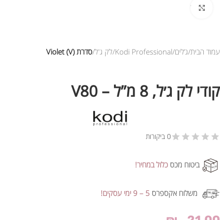
לחץ להגדלת התמונה
עמוד הבית
ג’לים
Kodi Professional
לק ג'ל
סדרת Violet (V)
קודי לק ג׳ל, 8 מ”ל – V80
0 ביקורות
ביטוח מכס
כלול במחיר!
משלוח אקספרס
5 – 9 ימי עסקים!