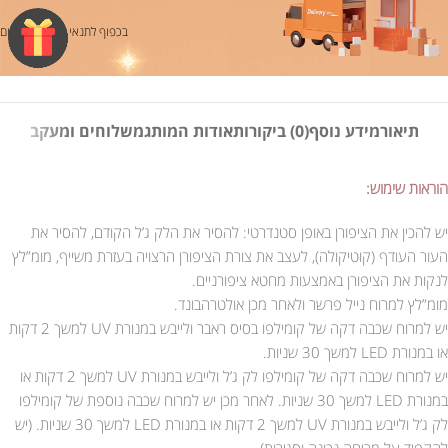
בכפוף לתנאי משלוח ותשלום
תיאור
מידע נוסף
(0) ביקורות
אודות המותג
משלוחים ומעקב
הוראות שימוש:
יש להכין את הציפורן באופן סטנדרטי: להסיר את הלק ג’ל הקודם, להסיר את
העור העודף (קוטיקולה), לעצב את צורת הציפורן הרצויה בעזרת משייף, מומ”לץ
לנקות את הציפורן באמצעות מחטא ציפורניים.
מומ”לץ למרוח נייל פרשר ולאחר מכן אולטרהבונד.
יש למרוח שכבה דקה של קומילפו בסיס ראבר ולייבש במנורת UV למשך 2 דקות
או במנורת LED למשך 30 שניות.
יש למרוח שכבה דקה של קומילפו לק ג’ל ולייבש במנורת UV למשך 2 דקות או
במנורת LED למשך 30 שניות. לאחר מכן יש למרוח שכבה נוספת של קומילפו
לק ג’ל ולייבש במנורת UV למשך 2 דקות או במנורת LED למשך 30 שניות. (יש
להקפיד על מריחה נכונה וסגירות).