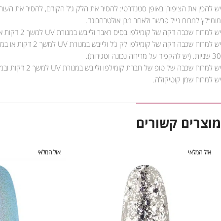
יש להכין את הציפורן באופן סטנדרטי: להסיר את הלק ג’ל הקודם, להסיר את העור
מומ”לץ למרוח נייל פרשר ולאחר מכן אולטרהבונד.
יש למרוח שכבה דקה של קומילפו בסיס ראבר ולייבש במנורת UV למשך 2 דקות או במנורת LED למשך 30 שניות.
30 שניות. (יש להקפיד על מריחה נכונה וסגירות).
יש למרוח שכבה של טופ של חברת קומילפו ולייבש במנורת UV למשך 2 דקות ובמנורת LED למשך 90 שניות.
יש למרוח שמן קוטיקולה.
מוצרים קשורים
אזל המלאי
אזל המלאי