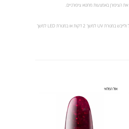
 את הציפורן באמצעות מחטא ציפורניים.
יש למרוח שכבה דקה של קומילפו לק ג’ל ולייבש במנורת UV למשך 2 דקות או במנורת LED למשך 30 שניות. לאחר מכן יש למרוח שכבה נוספת של קומילפו לק ג’ל ולייבש במנורת UV למשך 2 דקות או במנורת LED למשך
אזל המלאי
אזל המלאי