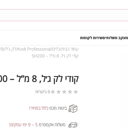
מעקב משלוחים
שירות לקוחות
עמוד הבית
ג’לים
Kodi Professional
לק ג'ל
סדרת SH
קודי לק ג׳ל, 8 מ”ל – SH200
קודי לק ג׳ל, 8 מ”ל – SH200
0 ביקורות
ביטוח מכס
כלול במחיר!
משלוח אקספרס
5 – 9 ימי עסקים!