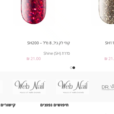
קודי לק ג׳ל, 8 מ”ל – SH200
סדרת Shine (SH)
₪
21.00
₪
21
חיפושים נפוצים
קישורים 