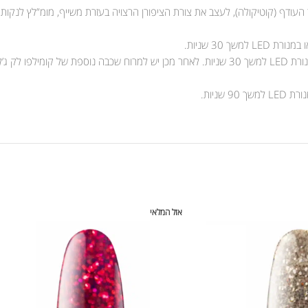
 העודף (קוטיקולה), לעצב את צורת הציפורן הרצויה בעזרת משייף, מומ”לץ לנקות
אזל המלאי