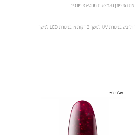
 את הציפורן באמצעות מחטא ציפורניים.
יש למרוח שכבה דקה של קומילפו לק ג’ל ולייבש במנורת UV למשך 2 דקות או במנורת LED למשך 30 שניות. לאחר מכן יש למרוח שכבה נוספת של קומילפו לק ג’ל ולייבש במנורת UV למשך 2 דקות או במנורת LED למשך
אזל המלאי
אזל המלאי