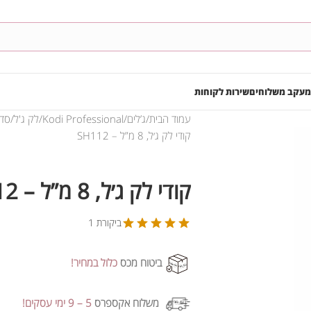
מעקב משלוחים
שירות לקוחות
עמוד הבית
ג’לים
Kodi Professional
לק ג'ל
סדרת SH
קודי לק ג׳ל, 8 מ”ל – SH112
קודי לק ג׳ל, 8 מ”ל – SH112
ביקורת 1
ביטוח מכס
כלול במחיר!
משלוח אקספרס
5 – 9 ימי עסקים!