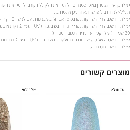
יש להכין את הציפורן באופן סטנדרטי: להסיר את הלק ג’ל הקודם, להסיר את העור
מומ”לץ למרוח נייל פרשר ולאחר מכן אולטרהבונד.
יש למרוח שכבה דקה של קומילפו בסיס ראבר ולייבש במנורת UV למשך 2 דקות או במנורת LED למשך 30 שניות.
30 שניות. (יש להקפיד על מריחה נכונה וסגירות).
יש למרוח שכבה של טופ של חברת קומילפו ולייבש במנורת UV למשך 2 דקות ובמנורת LED למשך 90 שניות.
יש למרוח שמן קוטיקולה.
מוצרים קשורים
אזל המלאי
אזל המלאי