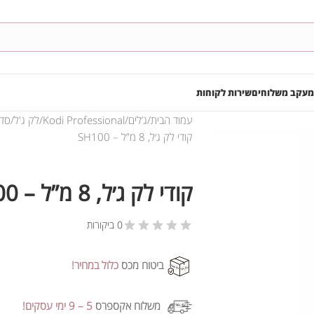
מעקב משלוחים
שירות לקוחות
עמוד הבית
ג’לים
Kodi Professional
לק ג'ל
סדרת SH
קודי לק ג׳ל, 8 מ”ל – SH100
קודי לק ג׳ל, 8 מ”ל – SH100
0 ביקורות
ביטוח מכס
כלול במחיר!
משלוח אקספרס
5 – 9 ימי עסקים!