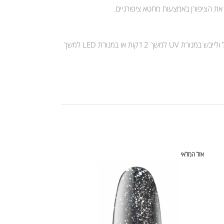
 את הציפורן באמצעות מחטא ציפורניים.
יש למרוח שכבה דקה של קומילפו לק ג’ל ולייבש במנורת UV למשך 2 דקות או במנורת LED למשך 30 שניות. לאחר מכן יש למרוח שכבה נוספת של קומילפו לק ג’ל ולייבש במנורת UV למשך 2 דקות או במנורת LED למשך
אזל המלאי
אזל המלאי