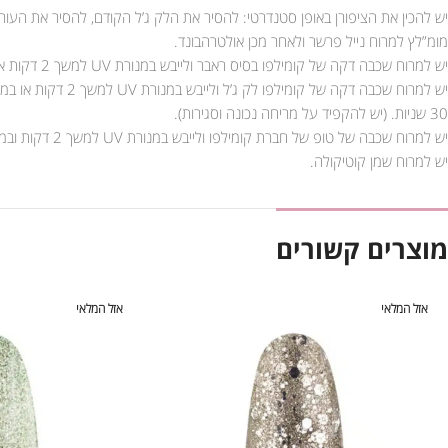
יש להכין את הציפורן באופן סטנדרטי: להסיר את הלק ג’ל הקודם, להסיר את העור
מומ”לץ למרוח נייל פרשר ולאחר מכן אולטרהבונד.
יש למרוח שכבה דקה של קומילפו בסיס ראבר ולייבש במנורת UV למשך 2 דקות או במנורת LED למשך 30 שניות.
30 שניות. (יש להקפיד על מריחה נכונה וסגירות).
יש למרוח שכבה של טופ של חברת קומילפו ולייבש במנורת UV למשך 2 דקות ובמנורת LED למשך 90 שניות.
יש למרוח שמן קוטיקולה.
מוצרים קשורים
אזל המלאי
אזל המלאי