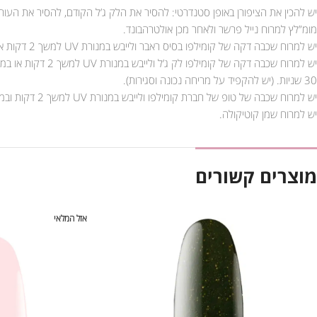
יש להכין את הציפורן באופן סטנדרטי: להסיר את הלק ג’ל הקודם, להסיר את העור
מומ”לץ למרוח נייל פרשר ולאחר מכן אולטרהבונד.
יש למרוח שכבה דקה של קומילפו בסיס ראבר ולייבש במנורת UV למשך 2 דקות או במנורת LED למשך 30 שניות.
30 שניות. (יש להקפיד על מריחה נכונה וסגירות).
יש למרוח שכבה של טופ של חברת קומילפו ולייבש במנורת UV למשך 2 דקות ובמנורת LED למשך 90 שניות.
יש למרוח שמן קוטיקולה.
מוצרים קשורים
אזל המלאי