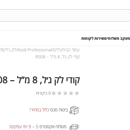
מעקב משלוחים
שירות לקוחות
עמוד הבית
ג’לים
Kodi Professional
לק ג'ל
סדרת  (RS
קודי לק ג׳ל, 8 מ”ל – RS08
קודי לק ג׳ל, 8 מ”ל – RS08
0 ביקורות
ביטוח מכס
כלול במחיר!
משלוח אקספרס
5 – 9 ימי עסקים!