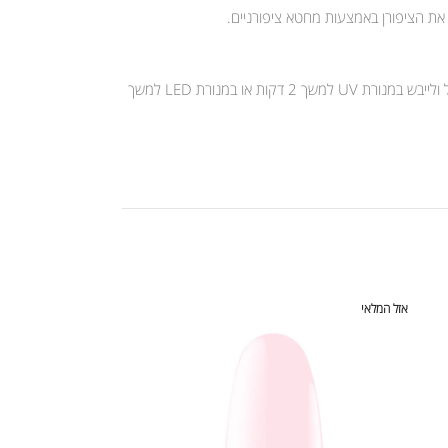
 את הציפורן באמצעות מחטא ציפורניים.
יש למרוח שכבה דקה של קומילפו לק ג’ל ולייבש במנורת UV למשך 2 דקות או במנורת LED למשך 30 שניות. לאחר מכן יש למרוח שכבה נוספת של קומילפו לק ג’ל ולייבש במנורת UV למשך 2 דקות או במנורת LED למשך
אזל המלאי