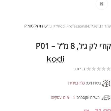
לחץ להגדלת התמונה
עמוד הבית
ג’לים
Kodi Professional
לק ג'ל
סדרת PINK (P)
קודי לק ג׳ל, 8 מ”ל – P01
0 ביקורות
ביטוח מכס
כלול במחיר!
משלוח אקספרס
5 – 9 ימי עסקים!