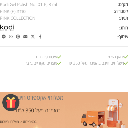
מק"ט:
Kodi Gel Polish No. 01 P, 8 ml
קטגוריה:
סדרת PINK (P)
תגית:
PINK COLLECTION
מותג:
שיתוף:
יבואן רשמי
איכות פרימיום
משלוחים חינם בהזמנה מעל 350 ₪
מוצרים מקוריים בלבד
משלוחי אקספרס חינם!
בהזמנה מעל 350 ש”ח
בכפוף לתנאי משלוח ותשלום