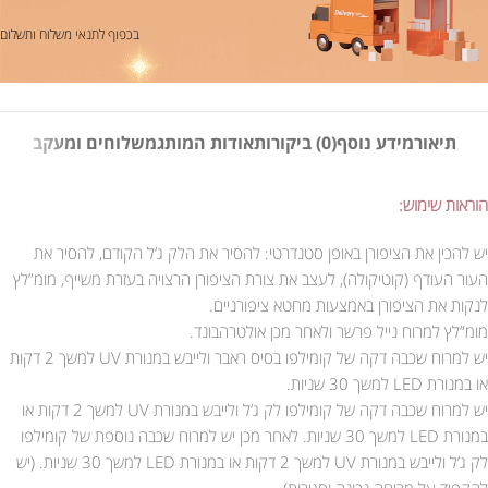
בכפוף לתנאי משלוח ותשלום
תיאור
מידע נוסף
(0) ביקורות
אודות המותג
משלוחים ומעקב
הוראות שימוש:
יש להכין את הציפורן באופן סטנדרטי: להסיר את הלק ג’ל הקודם, להסיר את
העור העודף (קוטיקולה), לעצב את צורת הציפורן הרצויה בעזרת משייף, מומ”לץ
לנקות את הציפורן באמצעות מחטא ציפורניים.
מומ”לץ למרוח נייל פרשר ולאחר מכן אולטרהבונד.
יש למרוח שכבה דקה של קומילפו בסיס ראבר ולייבש במנורת UV למשך 2 דקות
או במנורת LED למשך 30 שניות.
יש למרוח שכבה דקה של קומילפו לק ג’ל ולייבש במנורת UV למשך 2 דקות או
במנורת LED למשך 30 שניות. לאחר מכן יש למרוח שכבה נוספת של קומילפו
לק ג’ל ולייבש במנורת UV למשך 2 דקות או במנורת LED למשך 30 שניות. (יש
להקפיד על מריחה נכונה וסגירות).