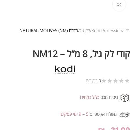
לחץ להגדלת התמונה
ם
Kodi Professional
לק ג'ל
סדרת NATURAL MOTIVES (NM)
קודי לק ג׳ל, 8 מ”ל – NM12
0 ביקורות
ביטוח מכס
כלול במחיר!
משלוח אקספרס
5 – 9 ימי עסקים!