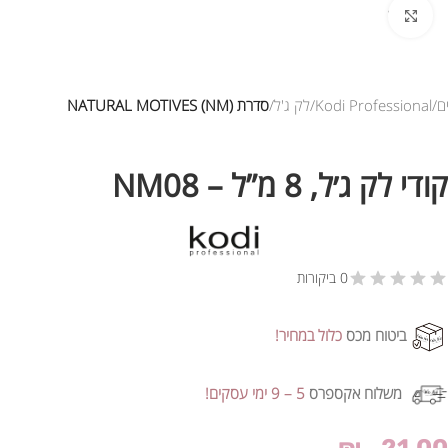
לחץ להגדלת התמונה
ם
Kodi Professional
לק ג'ל
סדרת NATURAL MOTIVES (NM)
קודי לק ג׳ל, 8 מ”ל – NM08
0 ביקורות
ביטוח מכס
כלול במחיר!
משלוח אקספרס
5 – 9 ימי עסקים!