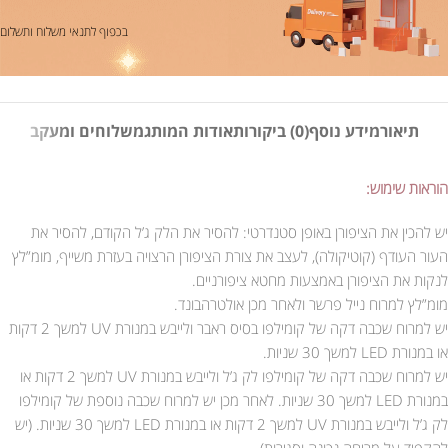
בכפוף לתנאי משלוח ותשלום
תיאור
מידע נוסף
(0) ביקורות
אודות המותג
משלוחים ומעקב
הוראות שימוש:
יש להכין את הציפורן באופן סטנדרטי: להסיר את הלק ג’ל הקודם, להסיר את
העור העודף (קוטיקולה), לעצב את צורת הציפורן הרצויה בעזרת משייף, מומ”לץ
לנקות את הציפורן באמצעות מחטא ציפורניים.
מומ”לץ למרוח נייל פרשר ולאחר מכן אולטרהבונד.
יש למרוח שכבה דקה של קומילפו בסיס ראבר ולייבש במנורת UV למשך 2 דקות
או במנורת LED למשך 30 שניות.
יש למרוח שכבה דקה של קומילפו לק ג’ל ולייבש במנורת UV למשך 2 דקות או
במנורת LED למשך 30 שניות. לאחר מכן יש למרוח שכבה נוספת של קומילפו
לק ג’ל ולייבש במנורת UV למשך 2 דקות או במנורת LED למשך 30 שניות. (יש
להקפיד על מריחה נכונה וסגירות).