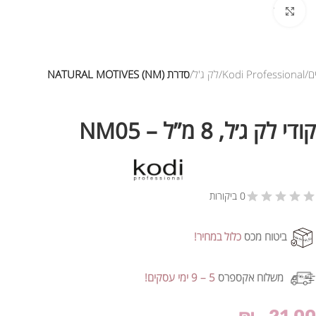
לחץ להגדלת התמונה
ם
Kodi Professional
לק ג'ל
סדרת NATURAL MOTIVES (NM)
קודי לק ג׳ל, 8 מ”ל – NM05
0 ביקורות
ביטוח מכס
כלול במחיר!
משלוח אקספרס
5 – 9 ימי עסקים!