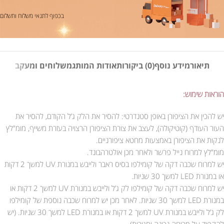
בכפוף לתנאי משלוח ותשלום
תיאור
מידע נוסף
(0) ביקורות
אודות המותג
משלוחים ומעקב
הוראות שימוש:
יש להכין את הציפורן באופן סטנדרטי: להסיר את הלק ג’ל הקודם, להסיר את
העור העודף (קוטיקולה), לעצב את צורת הציפורן הרצויה בעזרת משייף, מומ”לץ
לנקות את הציפורן באמצעות מחטא ציפורניים.
מומ”לץ למרוח נייל פרשר ולאחר מכן אולטרהבונד.
יש למרוח שכבה דקה של קומילפו בסיס ראבר ולייבש במנורת UV למשך 2 דקות
או במנורת LED למשך 30 שניות.
יש למרוח שכבה דקה של קומילפו לק ג’ל ולייבש במנורת UV למשך 2 דקות או
במנורת LED למשך 30 שניות. לאחר מכן יש למרוח שכבה נוספת של קומילפו
לק ג’ל ולייבש במנורת UV למשך 2 דקות או במנורת LED למשך 30 שניות. (יש
להקפיד על מריחה נכונה וסגירות).