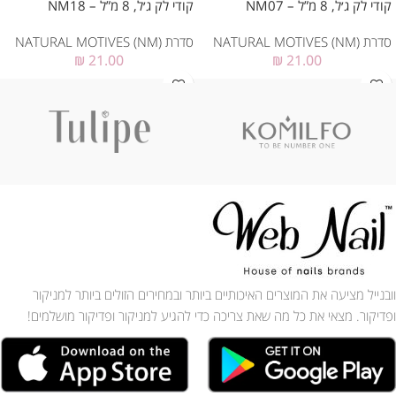
קודי לק ג׳ל, 8 מ”ל – NM07
קודי לק ג׳ל, 8 מ”ל – NM18
סדרת NATURAL MOTIVES (NM)
סדרת NATURAL MOTIVES (NM)
₪
21.00
₪
21.00
וובנייל מציעה את המוצרים האיכותיים ביותר ובמחירים הזולים ביותר למניקור
ופדיקור. מצאי את כל מה שאת צריכה כדי להגיע למניקור ופדיקור מושלמים!