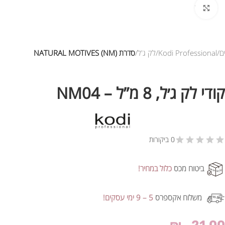
לחץ להגדלת התמונה
ם
Kodi Professional
לק ג'ל
סדרת NATURAL MOTIVES (NM)
קודי לק ג׳ל, 8 מ”ל – NM04
0 ביקורות
ביטוח מכס
כלול במחיר!
משלוח אקספרס
5 – 9 ימי עסקים!