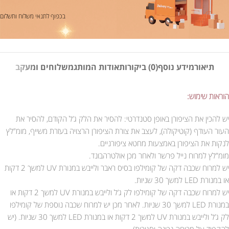
בכפוף לתנאי משלוח ותשלום
תיאור
מידע נוסף
(0) ביקורות
אודות המותג
משלוחים ומעקב
הוראות שימוש:
יש להכין את הציפורן באופן סטנדרטי: להסיר את הלק ג’ל הקודם, להסיר את
העור העודף (קוטיקולה), לעצב את צורת הציפורן הרצויה בעזרת משייף, מומ”לץ
לנקות את הציפורן באמצעות מחטא ציפורניים.
מומ”לץ למרוח נייל פרשר ולאחר מכן אולטרהבונד.
יש למרוח שכבה דקה של קומילפו בסיס ראבר ולייבש במנורת UV למשך 2 דקות
או במנורת LED למשך 30 שניות.
יש למרוח שכבה דקה של קומילפו לק ג’ל ולייבש במנורת UV למשך 2 דקות או
במנורת LED למשך 30 שניות. לאחר מכן יש למרוח שכבה נוספת של קומילפו
לק ג’ל ולייבש במנורת UV למשך 2 דקות או במנורת LED למשך 30 שניות. (יש
להקפיד על מריחה נכונה וסגירות).