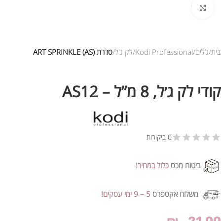
לחץ להגדלת התמונה
ית
ג’לים
Kodi Professional
לק ג'ל
סדרת ART SPRINKLE (AS)
קודי לק ג׳ל, 8 מ”ל – AS12
0 ביקורות
ביטוח מכס
כלול במחיר!
משלוח אקספרס
5 – 9 ימי עסקים!