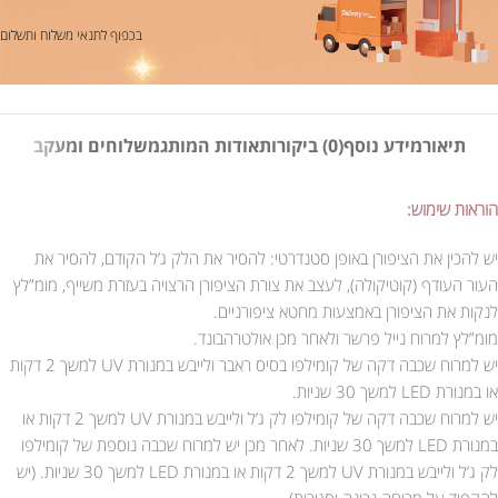
בכפוף לתנאי משלוח ותשלום
תיאור
מידע נוסף
(0) ביקורות
אודות המותג
משלוחים ומעקב
הוראות שימוש:
יש להכין את הציפורן באופן סטנדרטי: להסיר את הלק ג’ל הקודם, להסיר את
העור העודף (קוטיקולה), לעצב את צורת הציפורן הרצויה בעזרת משייף, מומ”לץ
לנקות את הציפורן באמצעות מחטא ציפורניים.
מומ”לץ למרוח נייל פרשר ולאחר מכן אולטרהבונד.
יש למרוח שכבה דקה של קומילפו בסיס ראבר ולייבש במנורת UV למשך 2 דקות
או במנורת LED למשך 30 שניות.
יש למרוח שכבה דקה של קומילפו לק ג’ל ולייבש במנורת UV למשך 2 דקות או
במנורת LED למשך 30 שניות. לאחר מכן יש למרוח שכבה נוספת של קומילפו
לק ג’ל ולייבש במנורת UV למשך 2 דקות או במנורת LED למשך 30 שניות. (יש
להקפיד על מריחה נכונה וסגירות).