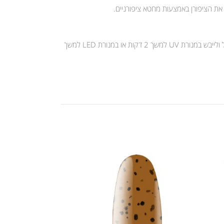
 את הציפורן באמצעות מחטא ציפורניים.
יש למרוח שכבה דקה של קומילפו לק ג’ל ולייבש במנורת UV למשך 2 דקות או במנורת LED למשך 30 שניות. לאחר מכן יש למרוח שכבה נוספת של קומילפו לק ג’ל ולייבש במנורת UV למשך 2 דקות או במנורת LED למשך
אזל המלאי