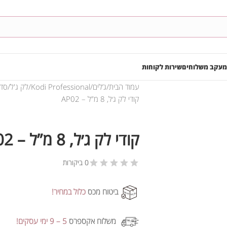
מעקב משלוחים
שירות לקוחות
עמוד הבית
ג’לים
Kodi Professional
לק ג'ל
סדרה t (AP
קודי לק ג׳ל, 8 מ”ל – AP02
קודי לק ג׳ל, 8 מ”ל – AP02
0 ביקורות
ביטוח מכס
כלול במחיר!
משלוח אקספרס
5 – 9 ימי עסקים!