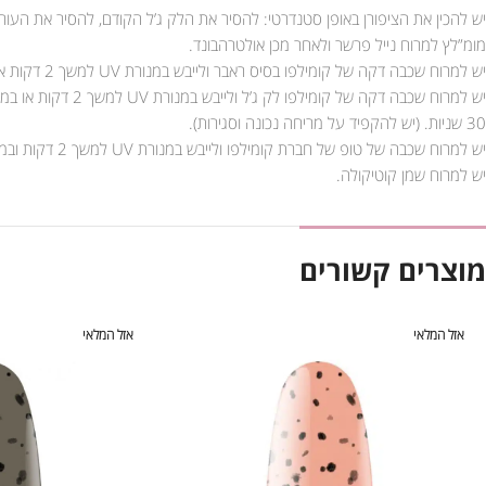
יש להכין את הציפורן באופן סטנדרטי: להסיר את הלק ג’ל הקודם, להסיר את העור
מומ”לץ למרוח נייל פרשר ולאחר מכן אולטרהבונד.
יש למרוח שכבה דקה של קומילפו בסיס ראבר ולייבש במנורת UV למשך 2 דקות או במנורת LED למשך 30 שניות.
30 שניות. (יש להקפיד על מריחה נכונה וסגירות).
יש למרוח שכבה של טופ של חברת קומילפו ולייבש במנורת UV למשך 2 דקות ובמנורת LED למשך 90 שניות.
יש למרוח שמן קוטיקולה.
מוצרים קשורים
אזל המלאי
אזל המלאי