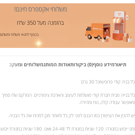
משלוחי אקספרס חינם!
בהזמנה מעל 350 ש”ח
בכפוף לתנאי משלוח ותשלום
תיאור
מידע נוסף
(0) ביקורות
אודות המותג
משלוחים ומעקב
ג’ל בניה קודי פרופשיונל 30 גרם
ג’ל בנייה מבית חברת קודי מושלמת לעיצוב והארכת ציפורניים. המרקם שלו סמיך
ומאפשר עבודה קלה, נוח ומהירה.
יש להכין את הציפורן כמו הכנס לפני לק ג’ל ולאחר מכן למרוח את ג’ל הבניה.
זמני ייבוש במנורה: 120 שניות במנורת לד 24-48 וואט. 180 שניות במנורת ייבוש