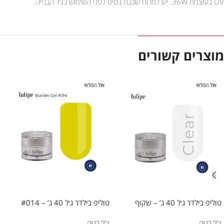
UV בעוצמת 36W. יש למרוח שכבת בסיס לפני השימוש בג’ל הבנייה.
מוצרים קשורים
אזל המלאי
אזל המלאי
טוליפ בילדר ג׳ל 40 ג’ – שקוף
טוליפ בילדר ג׳ל 40 ג’ – #014
ג'ל בניה
ג'ל בניה