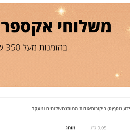
דע נוסף
(0) ביקורות
אודות המותג
משלוחים ומעקב
מותג
0.05 ק"ג