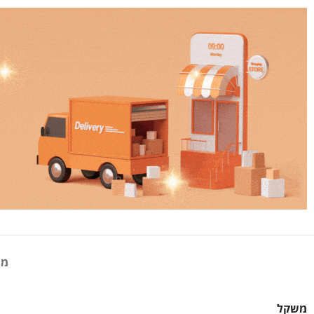
מי
משקל