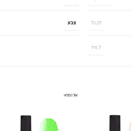
צבע
לק ג’ל
7 מ״ל
אזל המלאי