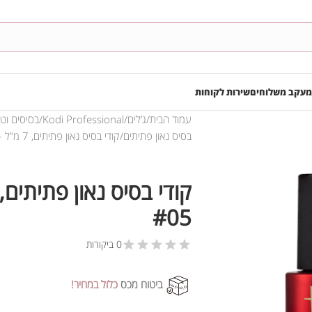
מעקב משלוחים
שירות לקוחות
עמוד הבית
ג’לים
Kodi Professional
בסיסים וט
בסיס נאון פתיתים
קודי בסיס נאון פתיתים, 7 מ”ל – #05
#05
0 ביקורות
ביטוח מכס
כלול במחיר!