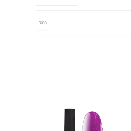
כחול
אזל המלאי