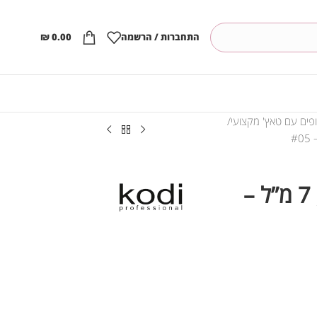
התחברות / הרשמה
0.00
₪
ופים עם טאץ' מקצועי
קודי בסיס נאון פתיתים, 7 מ”ל –