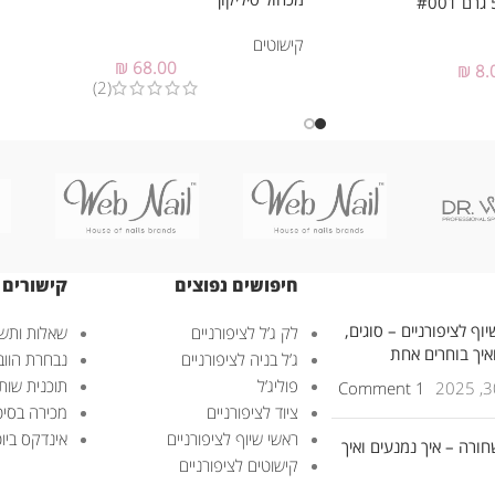
קישוטים
₪
68.00
₪
8.
(2)
חיפושים נפוצים
קישורים 
וף לציפורניים – סוגים,
לק ג’ל לציפורניים
שאלות ותשו
ואיך בוחרים אחת
ג’ל בניה לציפורניים
נבחרת הוובנ
פוליג’ל
תוכנית שות
1 Comment
ציוד לציפורניים
מכירה בסיט
ראשי שיוף לציפורניים
אינדקס ביוטי – uty
חורה – איך נמנעים ואיך
קישוטים לציפורניים