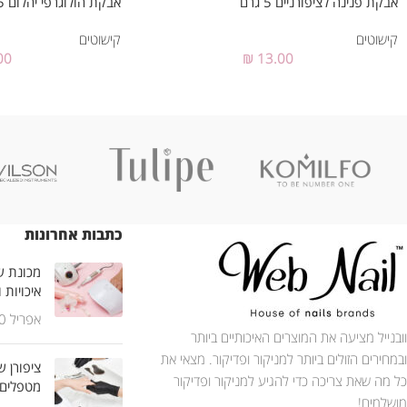
אבקת פנינה לציפורניים 5 גרם
אבקת הולוגרפי יהלום 5 גרם #001
קישוטים
קישוטים
00
₪
13.00
כתבות אחרונות
מכונת שי
איכויות 
אפריל 30, 2025
וובנייל מציעה את המוצרים האיכותיים ביותר
ובמחירים הזולים ביותר למניקור ופדיקור. מצאי את
ציפורן ש
כל מה שאת צריכה כדי להגיע למניקור ופדיקור
מטפלים
מושלמים!