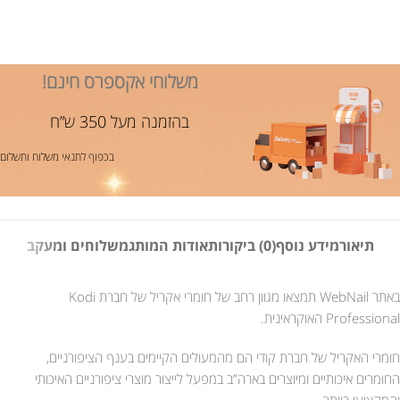
משלוחי אקספרס חינם!
בהזמנה מעל 350 ש”ח
בכפוף לתנאי משלוח ותשלום
תיאור
מידע נוסף
(0) ביקורות
אודות המותג
משלוחים ומעקב
באתר WebNail תמצאו מגוון רחב של חומרי אקריל של חברת Kodi
Professional האוקראינית.
חומרי האקריל של חברת קודי הם מהמעולים הקיימים בענף הציפורניים,
החומרים איכותיים ומיוצרים בארה”ב במפעל לייצור מוצרי ציפורניים האיכותי
והמקצועי ביותר.