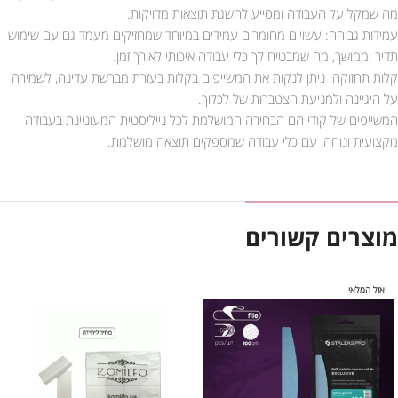
מה שמקל על העבודה ומסייע להשגת תוצאות מדויקות.
עמידות גבוהה: עשויים מחומרים עמידים במיוחד שמחזיקים מעמד גם עם שימוש
תדיר וממושך, מה שמבטיח לך כלי עבודה איכותי לאורך זמן.
קלות תחזוקה: ניתן לנקות את המשייפים בקלות בעזרת מברשת עדינה, לשמירה
על היגיינה ולמניעת הצטברות של לכלוך.
המשייפים של קודי הם הבחירה המושלמת לכל נייליסטית המעוניינת בעבודה
מקצועית ונוחה, עם כלי עבודה שמספקים תוצאה מושלמת.
מוצרים קשורים
אזל המלאי