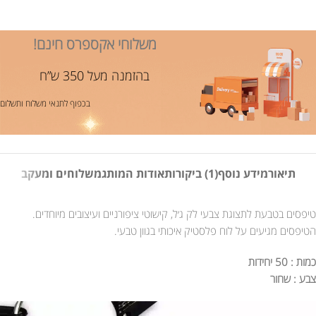
משלוחי אקספרס חינם!
בהזמנה מעל 350 ש”ח
בכפוף לתנאי משלוח ותשלום
תיאור
מידע נוסף
(1) ביקורות
אודות המותג
משלוחים ומעקב
טיפסים בטבעת לתצוגת צבעי לק ג׳ל, קישוטי ציפורניים ועיצובים מיוחדים.
הטיפסים מגיעים על לוח פלסטיק איכותי בגוון טבעי.
כמות : 50 יחידות
צבע : שחור