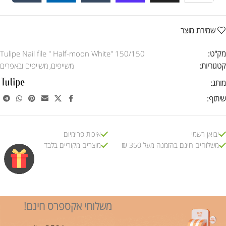
שמירת מוצר
מק"ט:
Tulipe Nail file " Half-moon White" 150/150
קטגוריות:
משייפים
,
משייפים ובאפרים
מותג:
שיתוף:
יבואן רשמי
איכות פרימיום
משלוחים חינם בהזמנה מעל 350 ₪
מוצרים מקוריים בלבד
משלוחי אקספרס חינם!