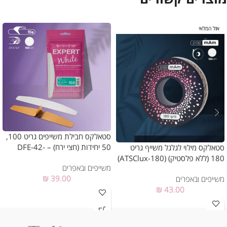
אזל המלאי
סטאלקס חבילת משייפים גריט 100,
50 יחידות (חצי ירח) – DFE-42-
סטאלקס מילוי לגלגל משייף גריט
100w
180 (ללא פלסטיק) (ATSClux-180)
משייפים ובאפרים
₪
39.00
משייפים ובאפרים
₪
43.00