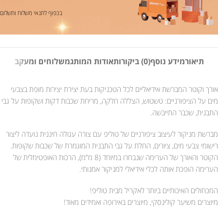
בכפוף לתנאי משלוח ותשלום
תיאור
מידע נוסף
(0) ביקורות
אודות המותג
משלוחים ומעקב
אורך וקוטר המברשת אידיאליים לכל הטכניקות בעת יצירת יצירות מופת בצבעי
מים על הציפורניים: טשטוש, הצללה חלקה, מריחת שכבות דקות ושקופות על גבי
התבנית, שכבר התייבשה.
מברשת מניקור לעיצוב ציפורניים של טוליפ עם צורה עגולה חיננית נועדה ליצור
רישומי צבעי מים, ציורים, החלת על גבי התבנית המוגמרת של שכבות שקופות.
הקוטר והאורך של הערימה שנבחרו במיוחד (8 מ”מ), הרכות האופטימלית של
הערימה הופכת אותה לכלי אידיאלי למניקור אמנותי.
המכחולים האיכותיים ביותר לאקריל מבית טוליפ!
מיוצרים משיער קולינסקי, מיוצרים באירופה ואמידים מאוד!