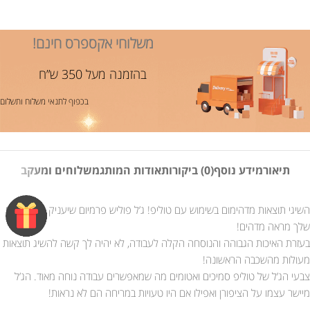
משלוחי אקספרס חינם!
בהזמנה מעל 350 ש”ח
בכפוף לתנאי משלוח ותשלום
תיאור
מידע נוסף
(0) ביקורות
אודות המותג
משלוחים ומעקב
השיגי תוצאות מדהימום בשימוש עם טוליפ! ג’ל פוליש פרמיום שיעניק לציפורניים
שלך מראה מדהים!
בעזרת האיכות הגבוהה והנוסחה הקלה לעבודה, לא יהיה לך קשה להשיג תוצאות
מעולות מהשכבה הראשונה!
צבעי הג’ל של טוליפ סמיכים ואטומים מה שמאפשרים עבודה נוחה מאוד. הג’ל
מיישר עצמו על הציפורן ואפילו אם היו טעויות במריחה הם לא נראות!