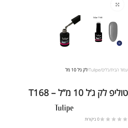
לחץ להגדלת התמונה
עמוד הבית
ג’לים
Tulipe
לק ג׳ל 10 מל
טוליפ לק ג’ל 10 מ”ל – T168
0 ביקורות