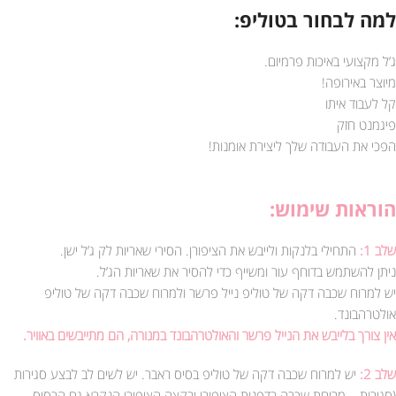
למה לבחור בטוליפ:
ג’ל מקצועי באיכות פרמיום.
מיוצר באירופה!
קל לעבוד איתו
פיגמנט חזק
הפכי את העבודה שלך ליצירת אומנות!
הוראות שימוש:
שלב 1:
התחילי בלנקות ולייבש את הציפורן. הסירי שאריות לק ג’ל ישן.
ניתן להשתמש בדוחף עור ומשייף כדי להסיר את שאריות הג’ל.
יש למרוח שכבה דקה של טוליפ נייל פרשר ולמרוח שכבה דקה של טוליפ
אולטרהבונד.
אין צורך בלייבש את הנייל פרשר והאולטרהבונד במנורה, הם מתייבשים באוויר.
שלב 2:
יש למרוח שכבה דקה של טוליפ בסיס ראבר. יש לשים לב לבצע סגירות
(סגירות – מריחת שכבה בדפנות הציפורן ובקצה הציפורן הנקרא גם הבסיס