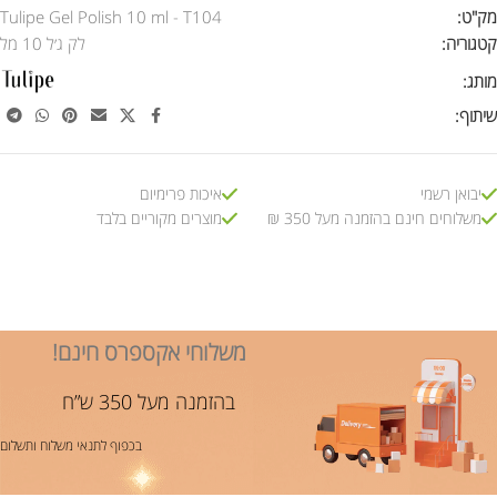
מק"ט:
Tulipe Gel Polish 10 ml - T104
קטגוריה:
לק ג׳ל 10 מל
מותג:
שיתוף:
יבואן רשמי
איכות פרימיום
משלוחים חינם בהזמנה מעל 350 ₪
מוצרים מקוריים בלבד
משלוחי אקספרס חינם!
בהזמנה מעל 350 ש”ח
בכפוף לתנאי משלוח ותשלום