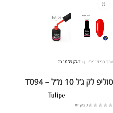
לחץ להגדלת התמונה
עמוד הבית
ג’לים
Tulipe
לק ג׳ל 10 מל
טוליפ לק ג’ל 10 מ”ל – T094
0 ביקורות