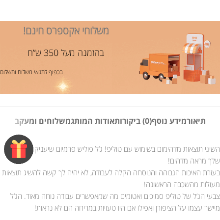
משלוחי אקספרס חינם!
בהזמנה מעל 350 ש”ח
בכפוף לתנאי משלוח ותשלום
תיאור
מידע נוסף
(0) ביקורות
אודות המותג
משלוחים ומעקב
השיגי תוצאות מדהימום בשימוש עם טוליפ! ג’ל פוליש פרמיום שיעניק לציפורניים
שלך מראה מדהים!
בעזרת האיכות הגבוהה והנוסחה הקלה לעבודה, לא יהיה לך קשה להשיג תוצאות
מעולות מהשכבה הראשונה!
צבעי הג’ל של טוליפ סמיכים ואטומים מה שמאפשרים עבודה נוחה מאוד. הג’ל
מיישר עצמו על הציפורן ואפילו אם היו טעויות במריחה הם לא נראות!