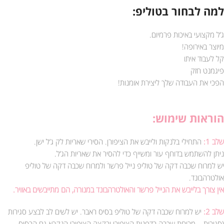
למה לבחור בטוליפ:
ג’ל מקצועי באיכות פרמיום.
מיוצר באירופה!
קל לעבוד איתו
פיגמנט חזק
הפכי את העבודה שלך ליצירת אומנות!
הוראות שימוש:
שלב 1:
התחילי בלנקות ולייבש את הציפורן. הסירי שאריות לק ג’ל ישן.
ניתן להשתמש בדוחף עור ומשייף כדי להסיר את שאריות הג’ל.
יש למרוח שכבה דקה של טוליפ נייל פרשר ולמרוח שכבה דקה של טוליפ
אולטרהבונד.
אין צורך בלייבש את הנייל פרשר והאולטרהבונד במנורה, הם מתייבשים באוויר.
שלב 2:
יש למרוח שכבה דקה של טוליפ בסיס ראבר. יש לשים לב לבצע סגירות
(סגירות – מריחת שכבה בדפנות הציפורן ובקצה הציפורן הנקרא גם הבסיס